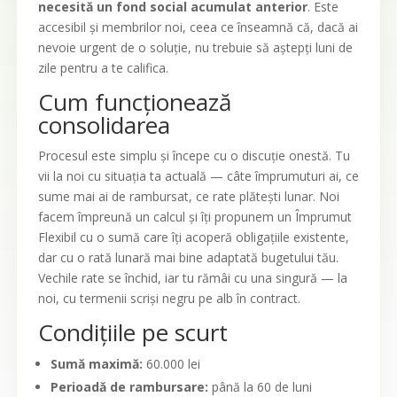
necesită un fond social acumulat anterior
. Este
accesibil și membrilor noi, ceea ce înseamnă că, dacă ai
nevoie urgent de o soluție, nu trebuie să aștepți luni de
zile pentru a te califica.
Cum funcționează
consolidarea
Procesul este simplu și începe cu o discuție onestă. Tu
vii la noi cu situația ta actuală — câte împrumuturi ai, ce
sume mai ai de rambursat, ce rate plătești lunar. Noi
facem împreună un calcul și îți propunem un Împrumut
Flexibil cu o sumă care îți acoperă obligațiile existente,
dar cu o rată lunară mai bine adaptată bugetului tău.
Vechile rate se închid, iar tu rămâi cu una singură — la
noi, cu termenii scriși negru pe alb în contract.
Condițiile pe scurt
Sumă maximă:
60.000 lei
Perioadă de rambursare:
până la 60 de luni