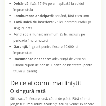
Dobândă:
fixă, 17,9% pe an, aplicată la soldul
împrumutului
Rambursare anticipată:
oricând, fără comision
Taxă unică de înscriere:
25 lei, nerambursabili (o
singură dată)
Fond social lunar:
minimum 25 lei, inclusiv pe
perioada împrumutului
Garanții:
1 girant pentru fiecare 10.000 lei
împrumutați
Documente necesare:
adeverință de venit sau
ultimul cupon de pensie + carte de identitate (pentru
titular și giranți)
De ce ai dormi mai liniștit
O singură rată
Știi exact, în fiecare lună, cât ai de plătit. Fără să mai
jonglezi cu mai multe scadențe sau să verifici în fiecare