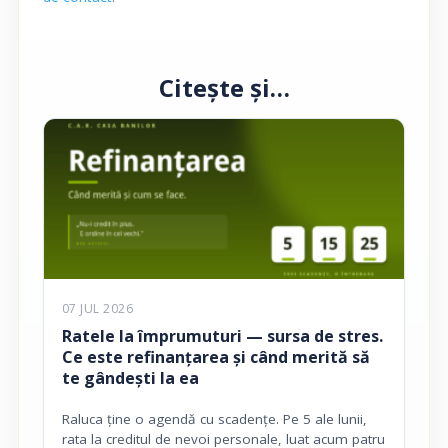
Citește și…
07 JUL 2026
Ratele la împrumuturi — sursa de stres.
Ce este refinanțarea și când merită să
te gândești la ea
Raluca ține o agendă cu scadențe. Pe 5 ale lunii,
rata la creditul de nevoi personale, luat acum patru