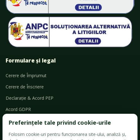
Formulare și legal
Cerere de Împrumut
Cerere de Înscriere
Declarație & Acord PEP
Acord GDPR
Cerere retragere
Preferințele tale privind cookie-urile
Cerere ajutor social
Folosim cookie-uri pentru funcționarea site-ului, analiză și,