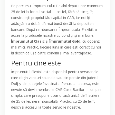
Pe parcursul Împrumutului Flexibil depui lunar minimum
25 de lei la fondul social — astfel, fără să simți, îți
construiești propriul tău capital în CAR, iar noi îți
adăugăm o dobândă mai bună decât la depozitele
bancare. După rambursarea Împrumutului Flexibil, ai
acces la produsele noastre cu condiții și mai bune:
Împrumutul Clasic
și
Împrumutul Gold
, cu dobânzi
mai mici. Practic, fiecare lună în care ești corect cu noi
îți deschide ușa către condiții și mai avantajoase.
Pentru cine este
Împrumutul Flexibil este disponibil pentru persoanele
care obțin venituri salariale sau din pensie din județul
Dolj și din județele învecinate. Pentru a-l accesa, este
nevoie să devii membru al CAR Casa Banilor — un pas
simplu, care presupune doar o taxă unică de înscriere
de 25 de lei, nerambursabilă. Practic, cu 25 de lei îți
deschizi accesul la toate serviciile noastre.