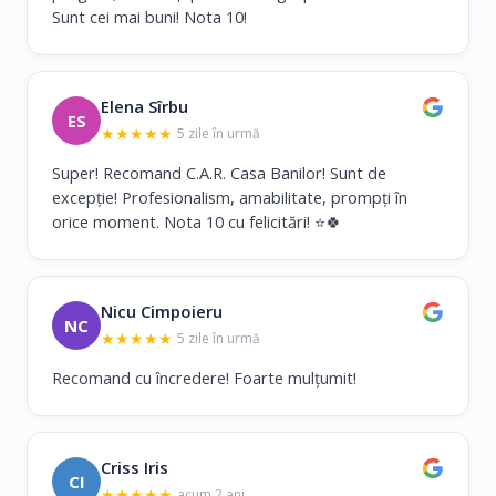
Sunt cei mai buni! Nota 10!
Elena Sîrbu
ES
★
★
★
★
★
5 zile în urmă
Super! Recomand C.A.R. Casa Banilor! Sunt de
excepție! Profesionalism, amabilitate, prompți în
orice moment. Nota 10 cu felicitări! ⭐🍀
Nicu Cimpoieru
NC
★
★
★
★
★
5 zile în urmă
Recomand cu încredere! Foarte mulțumit!
Criss Iris
CI
★
★
★
★
★
acum 2 ani