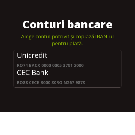
Conturi bancare
Alege contul potrivit și copiază IBAN-ul
pentru plată.
Unicredit
RO74 BACX 0000 0005 3791 2000
CEC Bank
RO88 CECE B000 30RO N267 9873