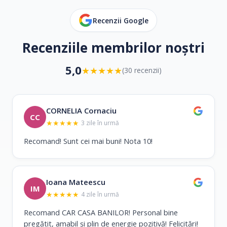
Recenzii Google
Recenziile membrilor noștri
5,0
★
★
★
★
★
(30 recenzii)
CORNELIA Cornaciu
CC
★
★
★
★
★
3 zile în urmă
Recomand! Sunt cei mai buni! Nota 10!
Ioana Mateescu
IM
★
★
★
★
★
4 zile în urmă
Recomand CAR CASA BANILOR! Personal bine
pregătit, amabil și plin de energie pozitivă! Felicitări!