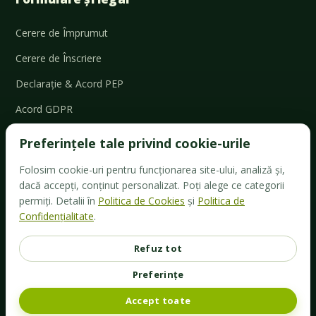
Cerere de Împrumut
Cerere de Înscriere
Declarație & Acord PEP
Acord GDPR
Cerere retragere
Preferințele tale privind cookie-urile
Cerere ajutor social
Folosim cookie-uri pentru funcționarea site-ului, analiză și,
Formular actualizare date
dacă accepți, conținut personalizat. Poți alege ce categorii
permiți. Detalii în
Politica de Cookies
și
Politica de
Adeverință de venit
Confidențialitate
.
Politica de Confidențialitate
Refuz tot
Politica de Cookies
Preferințe
Termeni și Condiții
Accept toate