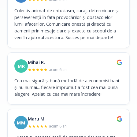
Colectiv animat de entuziasm, curaj, determinare și
perseverență în fața provocărilor și obstacolelor
lumii afacerilor. Comunicare onestă și directă cu
oamenii prin mesaje clare și exacte cu scopul de a
veni în ajutorul acestora. Succes pe mai departe!
Mihai R.
MR
★
★
★
★
★
acum 6 ani
Cea mai sigură și bună metodă de a economisi bani
și nu numai... fiecare împrumut a fost cea mai bună
alegere. Apelați cu cea mai mare încredere!
Maru M.
MM
★
★
★
★
★
acum 6 ani