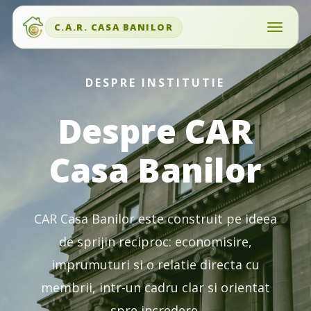
C.A.R. CASA BANILOR
DESPRE INSTITUTIE
Despre CAR
Casa Banilor
CAR Casa Banilor este construit pe ideea
de sprijin reciproc: economisire,
imprumuturi si o relatie directa cu
membrii, intr-un cadru clar si orientat
spre incredere.