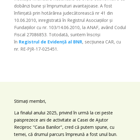
dobânzi bune și împrumuturi avantajoase. A fost
înființată prin hotărârea judecătorească nr 41 din
10.06.2010, inregistrată în Registrul Asociațiilor și
Fundațiilor cu nr. 103/14.06.2010, la ANAF, având Codul
Fiscal 27086853. Totodată, suntem înscriși
în
Registrul de Evidență al BNR
, secțiunea CAR, cu
nr. RE-PJR-17-025451.
Stimați membri,
La finalul anului 2025, privind în urmă la cei peste
paisprezece ani de activitate ai Casei de Ajutor
Reciproc "Casa Banilor", cred că putem spune, cu
temei, că drumul parcurs împreună a fost unul bun.