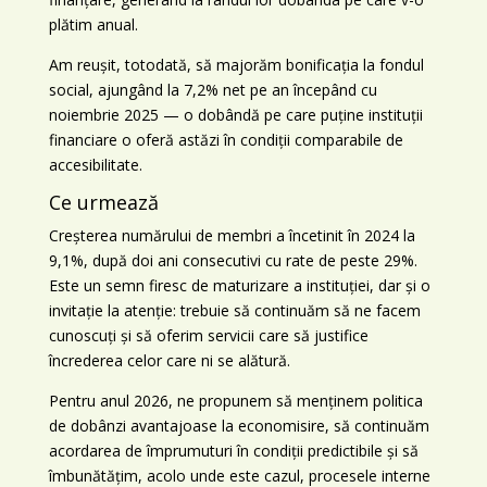
plătim anual.
Am reușit, totodată, să majorăm bonificația la fondul
social, ajungând la 7,2% net pe an începând cu
noiembrie 2025 — o dobândă pe care puține instituții
financiare o oferă astăzi în condiții comparabile de
accesibilitate.
Ce urmează
Creșterea numărului de membri a încetinit în 2024 la
9,1%, după doi ani consecutivi cu rate de peste 29%.
Este un semn firesc de maturizare a instituției, dar și o
invitație la atenție: trebuie să continuăm să ne facem
cunoscuți și să oferim servicii care să justifice
încrederea celor care ni se alătură.
Pentru anul 2026, ne propunem să menținem politica
de dobânzi avantajoase la economisire, să continuăm
acordarea de împrumuturi în condiții predictibile și să
îmbunătățim, acolo unde este cazul, procesele interne