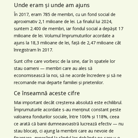
Unde eram și unde am ajuns
În 2017, eram 785 de membri, cu un fond social de
aproximativ 2,1 milioane de lei. La finalul lui 2024,
suntem 2.400 de membri, iar fondul social a depășit 17
milioane de lei. Volumul împrumuturilor acordate a
ajuns la 18,3 milioane de lei, față de 2,47 milioane cât
înregistram în 2017.
Sunt cifre care vorbesc de la sine, dar în spatele lor
stau oameni — membri care au ales să
economisească la noi, să ne acorde încredere și să ne
recomande mai departe familiei și prietenilor.
Ce înseamnă aceste cifre
Mai important decât creșterea absolută este echilibrul.
Împrumuturile acordate s-au menținut constant peste
valoarea fondurilor sociale, între 106% și 118%, ceea
ce arată că banii dumneavoastră lucrează efectiv — nu
stau blocați, ci ajung la membrii care au nevoie de
finanțare, generând la rândul lor dobânda pe care v-o