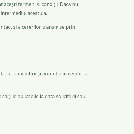
at acești termeni și condiții. Dacă nu
n intermediul acestuia.
ntact și a cererilor transmise prin
elația cu membrii și potențialii membri ai
ițiile aplicabile la data solicitării sau