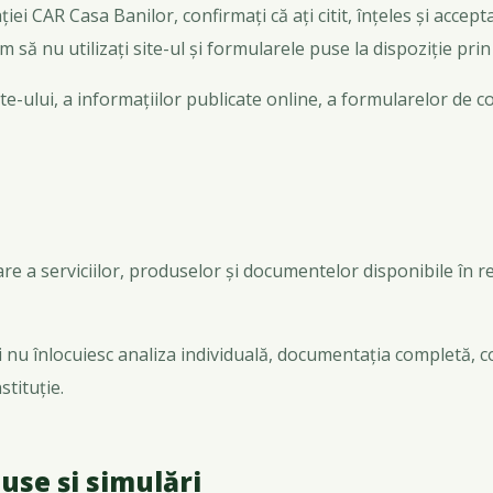
ției CAR Casa Banilor, confirmați că ați citit, înțeles și accept
 să nu utilizați site-ul și formularele puse la dispoziție pri
e-ului, a informațiilor publicate online, a formularelor de co
are a serviciilor, produselor și documentelor disponibile în r
 nu înlocuiesc analiza individuală, documentația completă, cond
stituție.
use și simulări