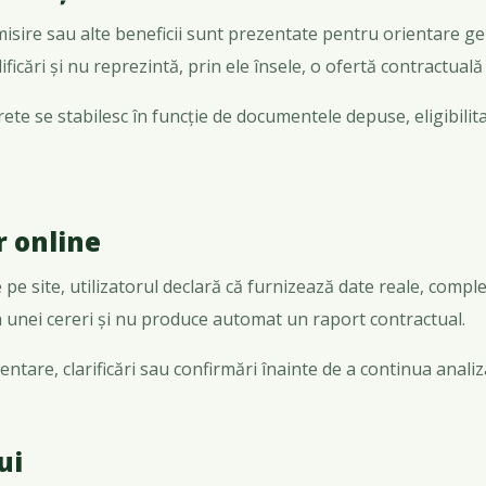
sire sau alte beneficii sunt prezentate pentru orientare gene
ficări și nu reprezintă, prin ele însele, o ofertă contractuală
crete se stabilesc în funcție de documentele depuse, eligibilit
r online
pe site, utilizatorul declară că furnizează date reale, compl
unei cereri și nu produce automat un raport contractual.
tare, clarificări sau confirmări înainte de a continua analiza
ui