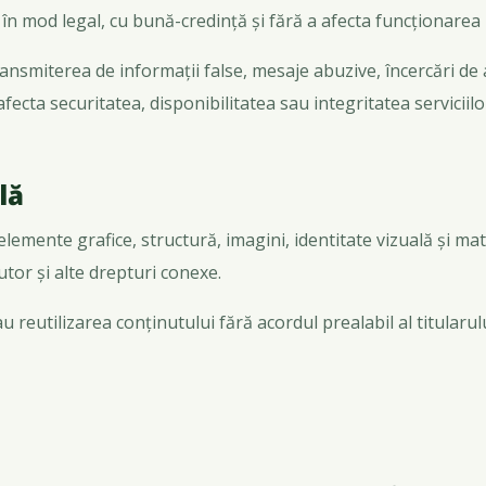
l în mod legal, cu bună-credință și fără a afecta funcționare
transmiterea de informații false, mesaje abuzive, încercări d
fecta securitatea, disponibilitatea sau integritatea serviciilo
lă
 elemente grafice, structură, imagini, identitate vizuală și ma
autor și alte drepturi conexe.
 reutilizarea conținutului fără acordul prealabil al titularu